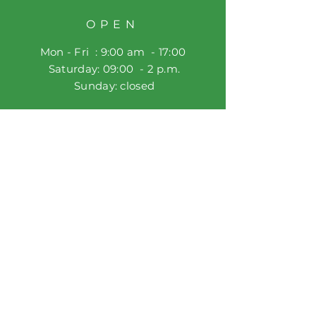
OPEN
Mon - Fri : 9:00 am - 17:00
​​ Saturday: 09:00 - 2 p.m.
​ Sunday: closed
HELP
Shop rules
privacy policy
FAQ
SUBSCRIBE AND
GET A DISCOUNT
Enter your email address