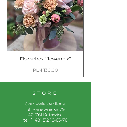
Flowerbox "flowermix"
Price
PLN 130.00
STORE
Czar Kwiatów florist
ul. Panewnicka 79
40-761 Katowice
tel. (+48)
512 16-63-76