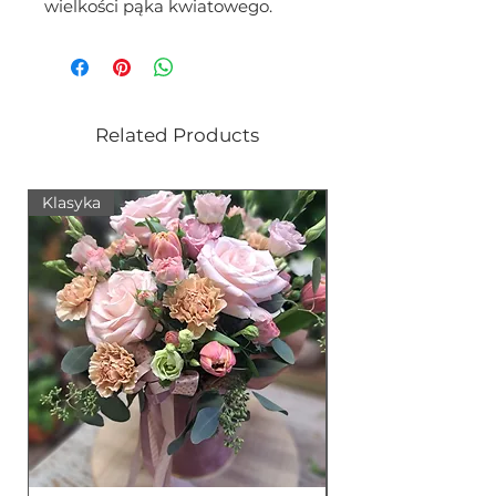
wielkości pąka kwiatowego.
Related Products
Klasyka
Nowość