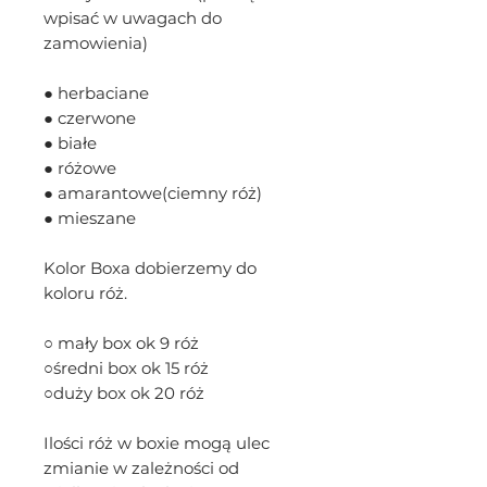
wpisać w uwagach do
zamowienia)
● herbaciane
● czerwone
● białe
● różowe
● amarantowe(ciemny róż)
● mieszane
Kolor Boxa dobierzemy do
koloru róż.
○ mały box ok 9 róż
○średni box ok 15 róż
○duży box ok 20 róż
Ilości róż w boxie mogą ulec
zmianie w zależności od