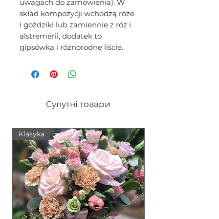
uwagach do zamówienia). W
skład kompozycji wchodzą róże
i goździki lub zamiennie z róż i
alstremerii, dodatek to
gipsówka i różnorodne liście.
Супутні товари
Klasyka
Nowość