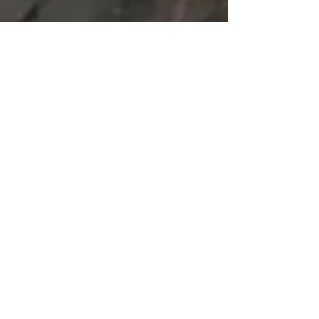
czarkwiatow
30 gru 2022
1 minut(y) czytania
KWIATOMAT 24/7 w Czar Kwiatów
Przedstawiamy Wam nasz Kwiatomat !