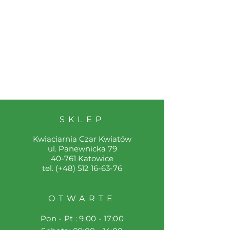
SKLEP
Kwiaciarnia Czar Kwiatów
ul. Panewnicka 79
40-761 Katowice
tel. (+48)
512 16-63-76
OTWARTE
Pon - Pt : 9:00 - 17:00