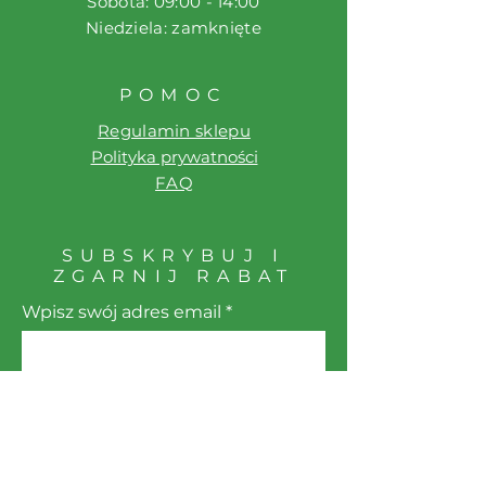
​​Sobota: 09:00 - 14:00
​Niedziela: zamknięte
POMOC
Regulamin sklepu
Polityka prywatności
FAQ
SUBSKRYBUJ I
ZGARNIJ RABAT
Wpisz swój adres email
Subskrybuj