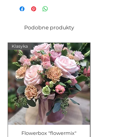
Podobne produkty
Klasyka
Nowość
Flowerbox "flowermix"