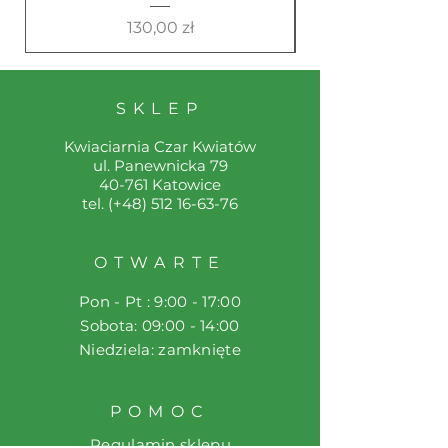
Cena
130,00 zł
SKLEP
Kwiaciarnia Czar Kwiatów
ul. Panewnicka 79
40-761 Katowice
tel. (+48)
512 16-63-76
OTWARTE
Pon - Pt : 9:00 - 17:00
​​Sobota: 09:00 - 14:00
​Niedziela: zamknięte
POMOC
Regulamin sklepu